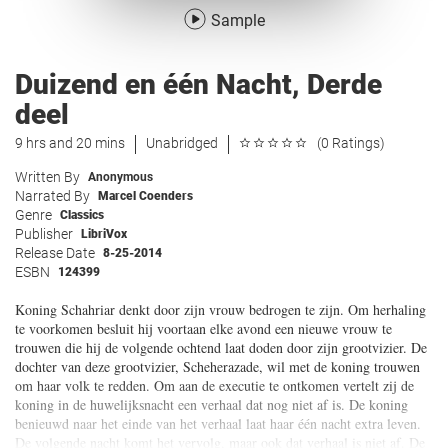
Sample
Duizend en één Nacht, Derde
deel
9 hrs and 20 mins
Unabridged
(0 Ratings)
Written By
Anonymous
Narrated By
Marcel Coenders
Genre
Classics
Publisher
LibriVox
Release Date
8-25-2014
ESBN
124399
Koning Schahriar denkt door zijn vrouw bedrogen te zijn. Om herhaling
te voorkomen besluit hij voortaan elke avond een nieuwe vrouw te
trouwen die hij de volgende ochtend laat doden door zijn grootvizier. De
dochter van deze grootvizier, Scheherazade, wil met de koning trouwen
om haar volk te redden. Om aan de executie te ontkomen vertelt zij de
koning in de huwelijksnacht een verhaal dat nog niet af is. De koning
benieuwd naar het einde van het verhaal laat haar één nacht extra leven.
De volgende nacht komt het vervolg, maar ook dat verhaal is niet af. De