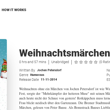
HOW IT WORKS
Weihnachtsmärche
0 hrs and 57 mins
Unabridged
(0 Rati
Written By
Na
Jochen Petersdorf
Genre
Pu
Humorous
Release Date
E
11-11-2014
Weihnachten ohne ein Märchen von Jochen Petersdorf ist wie Win
Fest, sorgte der "Mehrkämpfer der heiteren Muse" mit seinen Märc
auch heute nicht der Schnee von gestern! Rotkäppchen muss lerne
Frau blickt neidisch über den Gartenzaun. Die Bremer Stadtmusi
Märchen, gelesen von Peter Bause. Als Bonustrack Bauses Liebli