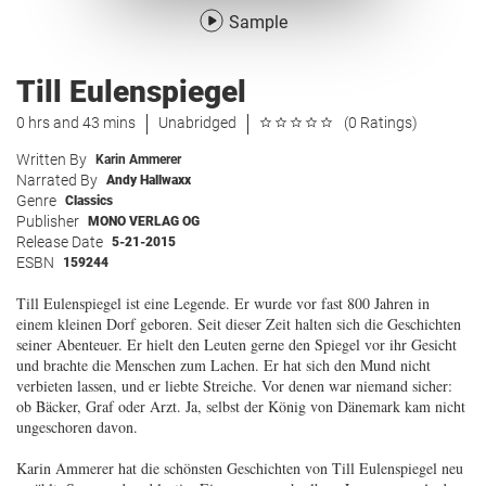
Sample
Till Eulenspiegel
0 hrs and 43 mins
Unabridged
(0 Ratings)
Written By
Karin Ammerer
Narrated By
Andy Hallwaxx
Genre
Classics
Publisher
MONO VERLAG OG
Release Date
5-21-2015
ESBN
159244
Till Eulenspiegel ist eine Legende. Er wurde vor fast 800 Jahren in
einem kleinen Dorf geboren. Seit dieser Zeit halten sich die Geschichten
seiner Abenteuer. Er hielt den Leuten gerne den Spiegel vor ihr Gesicht
und brachte die Menschen zum Lachen. Er hat sich den Mund nicht
verbieten lassen, und er liebte Streiche. Vor denen war niemand sicher:
ob Bäcker, Graf oder Arzt. Ja, selbst der König von Dänemark kam nicht
ungeschoren davon.
Karin Ammerer hat die schönsten Geschichten von Till Eulenspiegel neu