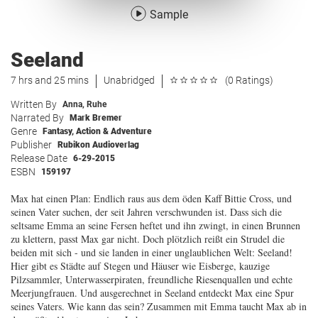
Sample
Seeland
7 hrs and 25 mins
Unabridged
(0 Ratings)
Written By
Anna, Ruhe
Narrated By
Mark Bremer
Genre
Fantasy
,
Action & Adventure
Publisher
Rubikon Audioverlag
Release Date
6-29-2015
ESBN
159197
Max hat einen Plan: Endlich raus aus dem öden Kaff Bittie Cross, und
seinen Vater suchen, der seit Jahren verschwunden ist. Dass sich die
seltsame Emma an seine Fersen heftet und ihn zwingt, in einen Brunnen
zu klettern, passt Max gar nicht. Doch plötzlich reißt ein Strudel die
beiden mit sich - und sie landen in einer unglaublichen Welt: Seeland!
Hier gibt es Städte auf Stegen und Häuser wie Eisberge, kauzige
Pilzsammler, Unterwasserpiraten, freundliche Riesenquallen und echte
Meerjungfrauen. Und ausgerechnet in Seeland entdeckt Max eine Spur
seines Vaters. Wie kann das sein? Zusammen mit Emma taucht Max ab in