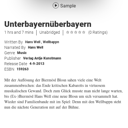
Sample
Unterbayernüberbayern
1 hrs and 7 mins
Unabridged
(0 Ratings)
Written By
Hans Well
,
Wellbappn
Narrated By
Hans Well
Genre
Music
Publisher
Verlag Antje Kunstmann
Release Date
4-9-2013
ESBN
159263
Mit der Auflösung der Biermösl Blosn sahen viele eine Welt
zusammenbrechen: das Ende kritischen Kabaretts in virtuosem
musikalischen Gewand. Doch zum Glück musste man nicht lange warten,
bis (Ex-)Biermösl Hans Well eine neue Blosn um sich versammelt hat.
Wieder sind Familienbande mit im Spiel: Denn mit den Wellbappn steht
nun die nächste Generation mit auf der Bühne.