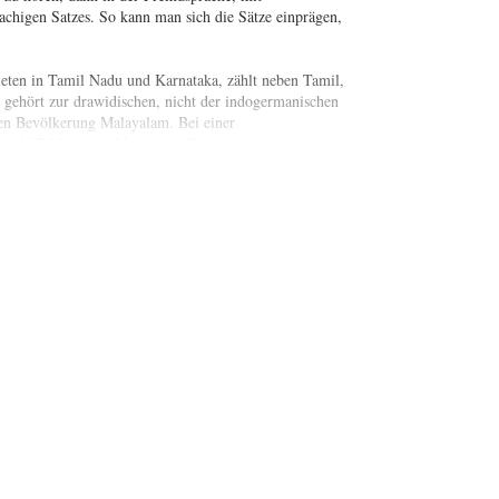
chigen Satzes. So kann man sich die Sätze einprägen,
eten in Tamil Nadu und Karnataka, zählt neben Tamil,
gehört zur drawidischen, nicht der indogermanischen
hen Bevölkerung Malayalam. Bei einer
 rund 37 Millionen Menschen. Kauderwelsch
nd Menschen zu begegnen, die neugierig sind auf
 zu lernen. Wir wollen Sie auch ermutigen, die
icht ganz so mächtig sind. Mit ein paar Worten und
gstauglich, für über 150 Sprachen.