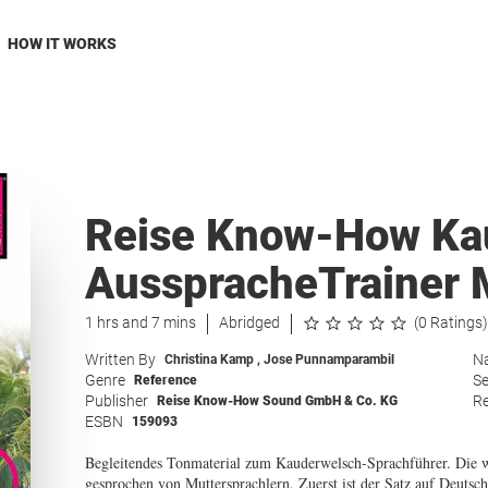
HOW IT WORKS
Reise Know-How Ka
AusspracheTrainer 
1 hrs and 7 mins
Abridged
(0 Ratings)
Written By
Na
Christina Kamp
,
Jose Punnamparambil
Genre
Se
Reference
Publisher
Re
Reise Know-How Sound GmbH & Co. KG
ESBN
159093
Begleitendes Tonmaterial zum Kauderwelsch-Sprachführer. Die 
gesprochen von Muttersprachlern. Zuerst ist der Satz auf Deutsc