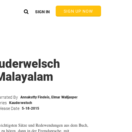
SIGN UP NOW
SIGN IN
uderwelsch
Malayalam
rrated By
Annakutty Findeis
,
Elmar Walljasper
ries
Kauderwelsch
lease Date
5-18-2015
wichtigsten Sätze und Redewendungen aus dem Buch,
h zu hören, dann in der Fremdsprache, mit