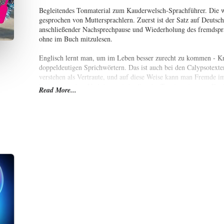
Begleitendes Tonmaterial zum Kauderwelsch-Sprachführer. Die 
gesprochen von Muttersprachlern. Zuerst ist der Satz auf Deutsc
anschließender Nachsprechpause und Wiederholung des fremdspra
ohne im Buch mitzulesen.
Englisch lernt man, um im Leben besser zurecht zu kommen - Kreo
doppeldeutigen Sprichwörtern. Das ist auch bei den Calypsotext
verstehen als Vertraute, und auf diese Weise kann man Fremde im
bewusst werden. Und dann wird selbst der Tourist mit guten Engl
Read More...
untereinander sprechen im Alltagsleben fast nur Kreol, und die 
Sprache lernen. Und wer einmal zu Karneval Besucher einer Calyps
ist, wenn man ein bisschen Kreol versteht, das gilt ebenso für d
ein bisschen Kreol versteht und spricht, kann man sich nach einig
Kauderwelsch Sprachführer von Reise Know-How: handlich, allta