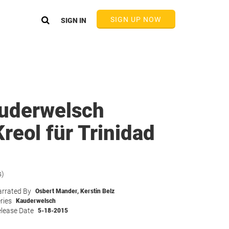
SIGN UP NOW
SIGN IN
uderwelsch
reol für Trinidad
s)
rrated By
Osbert Mander
,
Kerstin Belz
ries
Kauderwelsch
lease Date
5-18-2015