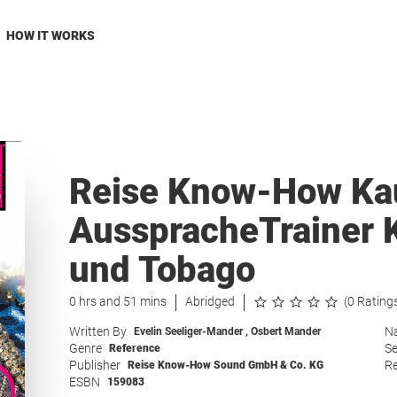
HOW IT WORKS
Reise Know-How Ka
AusspracheTrainer K
und Tobago
0 hrs and 51 mins
Abridged
(0 Rating
Written By
Na
Evelin Seeliger-Mander
,
Osbert Mander
Genre
Se
Reference
Publisher
Re
Reise Know-How Sound GmbH & Co. KG
ESBN
159083