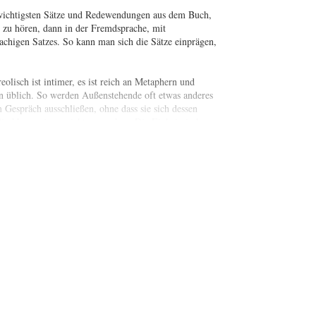
wichtigsten Sätze und Redewendungen aus dem Buch,
h zu hören, dann in der Fremdsprache, mit
chigen Satzes. So kann man sich die Sätze einprägen,
lisch ist intimer, es ist reich an Metaphern und
en üblich. So werden Außenstehende oft etwas anderes
 Gespräch ausschließen, ohne dass sie sich dessen
ischkenntnissen nichts verstehen. Die Einheimischen
Leute haben es gern, wenn Besucher etwas von ihrer
oshow ist, wird feststellen, das es enorm hilfreich
ie Heritageveranstaltungen auf Tobago. Wenn man erst
er Zeit fast wie ein "jardie" (Einheimischer) fühlen.
gstauglich, für über 150 Sprachen.