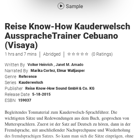
Sample
Reise Know-How Kauderwelsch
AusspracheTrainer Cebuano
(Visaya)
1 hrs and 7 mins
Abridged
(0 Ratings)
Written By
Volker Heinrich
,
Janet M. Arnado
Narrated By
Marika Cortez
,
Elmar Walljasper
Genre
Reference
Series
Kauderwelsch
Publisher
Reise Know-How Sound GmbH & Co. KG
Release Date
5-18-2015
ESBN
159037
Begleitendes Tonmaterial zum Kauderwelsch-Sprachführer. Die
wichtigsten Sätze und Redewendungen aus dem Buch, gesprochen von
Muttersprachlern. Zuerst ist der Satz auf Deutsch zu hören, dann in der
Fremdsprache, mit anschließender Nachsprechpause und Wiederholung
des fremdsprachigen Satzes. So kann man sich die Sätze einprägen, ohne