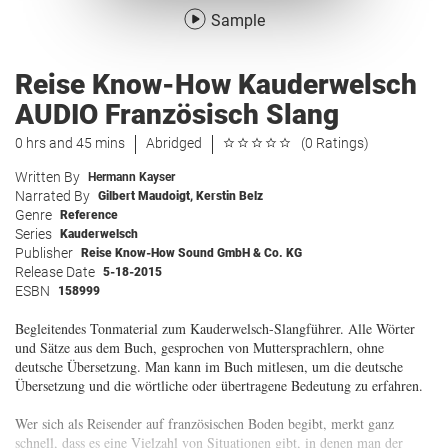
Sample
Reise Know-How Kauderwelsch
AUDIO Französisch Slang
0 hrs and 45 mins
Abridged
(0 Ratings)
Written By
Hermann Kayser
Narrated By
Gilbert Maudoigt
,
Kerstin Belz
Genre
Reference
Series
Kauderwelsch
Publisher
Reise Know-How Sound GmbH & Co. KG
Release Date
5-18-2015
ESBN
158999
Begleitendes Tonmaterial zum Kauderwelsch-Slangführer. Alle Wörter
und Sätze aus dem Buch, gesprochen von Muttersprachlern, ohne
deutsche Übersetzung. Man kann im Buch mitlesen, um die deutsche
Übersetzung und die wörtliche oder übertragene Bedeutung zu erfahren.
Wer sich als Reisender auf französischen Boden begibt, merkt ganz
schnell, dass es eine Vielzahl von Situationen gibt, in denen man der