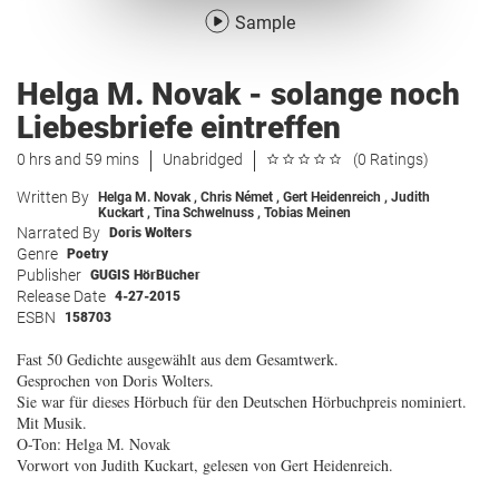
Sample
Helga M. Novak - solange noch
Liebesbriefe eintreffen
0 hrs and 59 mins
Unabridged
(0 Ratings)
Written By
Helga M. Novak
,
Chris Német
,
Gert Heidenreich
,
Judith
Kuckart
,
Tina Schwelnuss
,
Tobias Meinen
Narrated By
Doris Wolters
Genre
Poetry
Publisher
GUGIS HörBücher
Release Date
4-27-2015
ESBN
158703
Fast 50 Gedichte ausgewählt aus dem Gesamtwerk.
Gesprochen von Doris Wolters.
Sie war für dieses Hörbuch für den Deutschen Hörbuchpreis nominiert.
Mit Musik.
O-Ton: Helga M. Novak
Vorwort von Judith Kuckart, gelesen von Gert Heidenreich.