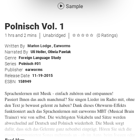
Sample
Polnisch Vol. 1
1 hrs and 2 mins
Unabridged
(0 Ratings)
Written By
Marlon Lodge
,
Earworms
Narrated By
Uli Holler
,
Oliwia Pawlak
Genre
Foreign Language Study
Series
Polnisch #01
Publisher
earworms
Release Date
11-19-2015
ESBN
158949
Sprachenlernen mit Musik - einfach zuhören und entspannen!
Passiert Ihnen das auch manchmal? Sie singen Lieder im Radio mit, ohne
den Text je bewusst gelernt zu haben? Dank dieses Ohrwurm-Effekts
funktioniert auch das Sprachenlernen mit earworms MBT (Musical Brain
Trainer) wie von selbst. Die wichtigsten Vokabeln und Sätze werden
abwechselnd auf Deutsch und Polnisch wiederholt. Die Musik sorgt
dafür, dass sich das Gelernte ganz nebenbei einprägt. Hören Sie sich die
eigens komponierten Songs mehrmals an - ob im Auto, beim Joggen oder