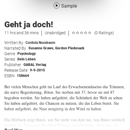
Sample
Geht ja doch!
11 hrs and 36 mins
Unabridged
(0 Ratings)
Written By
Cordula Nussbaum
Narrated By
Susanne Grawe
,
Gordon Piedesack
Genre
Psychology
Series
Dein Leben
Publisher
GABAL Verlag
Release Date
9-9-2015
ESBN
158664
Bei vielen Menschen geht im Lauf des Erwachsenendaseins das Träumen,
die naive Begeisterung, flöten. Sie sterben mit 37, bevor sie mit 87
begraben werden. Sie haben aufgehört, die Schönheit der Welt zu sehen.
Sie haben aufgehört, die Chancen zu nutzen, die das Leben bietet. Sie
haben aufgehört, die Nase neugierig in den Wind zu halten.
Das Hörbuch zeigt Ihnen, wie Sie mehr von dem tun, was Ihnen wirklich
wichtig ist. Vergessen Sie dabei Planung und Disziplin, denn dass ein