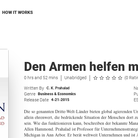
HOW IT WORKS
Den Armen helfen m
0 hrs and 52 mins
Unabridged
(0 Rati
Written By
Na
C. K. Prahalad
Genre
Pu
Business & Economics
Release Date
E
4-21-2015
Die so genannten Dritte-Welt-Länder bieten global agierenden Un
allein ehrenwert, die bedrückende Situation der Menschen dort zu
sein. Wie das funktionieren kann, beschreiben der bekannte Ma
Allen Hammond. Prahalad ist Professor für Unternehmensstrategi
Michigan in Ann Arbor. Er berät weltweit Unternehmen und ist 