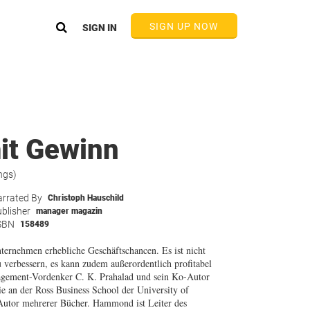
SIGN UP NOW
SIGN IN
it Gewinn
ngs)
rrated By
Christoph Hauschild
blisher
manager magazin
SBN
158489
ternehmen erhebliche Geschäftschancen. Es ist nicht
 verbessern, es kann zudem außerordentlich profitabel
nagement-Vordenker C. K. Prahalad und sein Ko-Autor
e an der Ross Business School der University of
Autor mehrerer Bücher. Hammond ist Leiter des