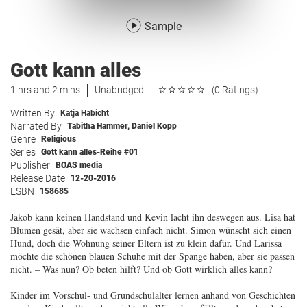
Sample
Gott kann alles
1 hrs and 2 mins
Unabridged
(0 Ratings)
Written By
Katja Habicht
Narrated By
Tabitha Hammer
,
Daniel Kopp
Genre
Religious
Series
Gott kann alles-Reihe #01
Publisher
BOAS media
Release Date
12-20-2016
ESBN
158685
Jakob kann keinen Handstand und Kevin lacht ihn deswegen aus. Lisa hat
Blumen gesät, aber sie wachsen einfach nicht. Simon wünscht sich einen
Hund, doch die Wohnung seiner Eltern ist zu klein dafür. Und Larissa
möchte die schönen blauen Schuhe mit der Spange haben, aber sie passen
nicht. – Was nun? Ob beten hilft? Und ob Gott wirklich alles kann?
Kinder im Vorschul- und Grundschulalter lernen anhand von Geschichten