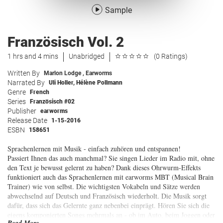
Sample
Französisch Vol. 2
1 hrs and 4 mins
Unabridged
(0 Ratings)
Written By
Marlon Lodge
,
Earworms
Narrated By
Uli Holler
,
Hélène Pollmann
Genre
French
Series
Französisch #02
Publisher
earworms
Release Date
1-15-2016
ESBN
158651
Sprachenlernen mit Musik - einfach zuhören und entspannen!
Passiert Ihnen das auch manchmal? Sie singen Lieder im Radio mit, ohne
den Text je bewusst gelernt zu haben? Dank dieses Ohrwurm-Effekts
funktioniert auch das Sprachenlernen mit earworms MBT (Musical Brain
Trainer) wie von selbst. Die wichtigsten Vokabeln und Sätze werden
abwechselnd auf Deutsch und Französisch wiederholt. Die Musik sorgt
dafür, dass sich das Gelernte ganz nebenbei einprägt. Hören Sie sich die
eigens komponierten Songs mehrmals an - ob im Auto, beim Joggen oder