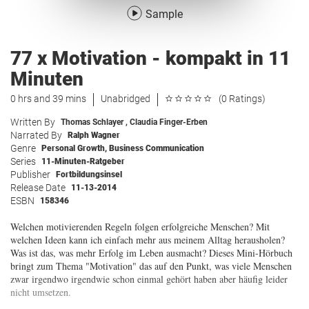
Sample
77 x Motivation - kompakt in 11
Minuten
0 hrs and 39 mins
Unabridged
(0 Ratings)
Written By
Thomas Schlayer
,
Claudia Finger-Erben
Narrated By
Ralph Wagner
Genre
Personal Growth
,
Business Communication
Series
11-Minuten-Ratgeber
Publisher
Fortbildungsinsel
Release Date
11-13-2014
ESBN
158346
Welchen motivierenden Regeln folgen erfolgreiche Menschen? Mit
welchen Ideen kann ich einfach mehr aus meinem Alltag herausholen?
Was ist das, was mehr Erfolg im Leben ausmacht? Dieses Mini-Hörbuch
bringt zum Thema "Motivation" das auf den Punkt, was viele Menschen
zwar irgendwo irgendwie schon einmal gehört haben aber häufig leider
nicht umsetzen.