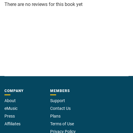
erhalten!
There are no reviews for this book yet
Empfehlung: Für Einsteiger, kurze Laufzeit, mit Seminarteilnehmern
entwickelt.
COMPANY
MEMBERS
About
Support
eMusic
Contact Us
Press
Plans
Affiliates
Terms of Use
Privacy Policy