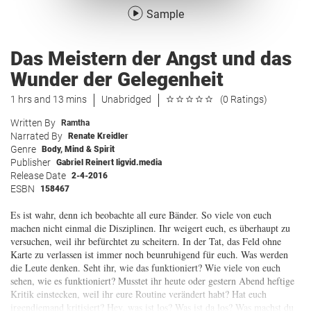
Sample
Das Meistern der Angst und das
Wunder der Gelegenheit
1 hrs and 13 mins
Unabridged
(0 Ratings)
Written By
Ramtha
Narrated By
Renate Kreidler
Genre
Body, Mind & Spirit
Publisher
Gabriel Reinert ligvid.media
Release Date
2-4-2016
ESBN
158467
Es ist wahr, denn ich beobachte all eure Bänder. So viele von euch
machen nicht einmal die Disziplinen. Ihr weigert euch, es überhaupt zu
versuchen, weil ihr befürchtet zu scheitern. In der Tat, das Feld ohne
Karte zu verlassen ist immer noch beunruhigend für euch. Was werden
die Leute denken. Seht ihr, wie das funktioniert? Wie viele von euch
sehen, wie es funktioniert? Musstet ihr heute oder gestern Abend heftige
Kritik einstecken, weil ihr eure Routine verändert habt? Hat euch
irgendjemand kritisiert? Hey, was ist los? Was ist da los? Was machst du