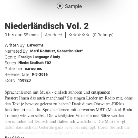
Sample
Niederländisch Vol. 2
0 hrs and 55 mins
Abridged
(0 Ratings)
Written By
Earworms
Narrated By
Marti Rothfusz
,
Sebastian Kleff
Genre
Foreign Language Study
Series
Niederländisch #02
Publisher
earworms
Release Date
9-3-2016
ESBN
158923
Sprachenlernen mit Musik - einfach zuhören und entspannen!
Passiert Ihnen das auch manchmal? Sie singen Lieder im Radio mit, ohne
den Text je bewusst gelernt zu haben? Dank dieses Ohrwurm-Effekts
funktioniert auch das Sprachenlernen mit earworms MBT (Musical Brain
Trainer) wie von selbst. Die wichtigsten Vokabeln und Sätze werden
abwechselnd auf Deutsch und Italienisch wiederholt. Die Musik sorgt
dafür, dass sich das Gelernte ganz nebenbei einprägt. Hören Sie sich die
eigens komponierten Songs mehrmals an - ob im Auto, beim Joggen oder