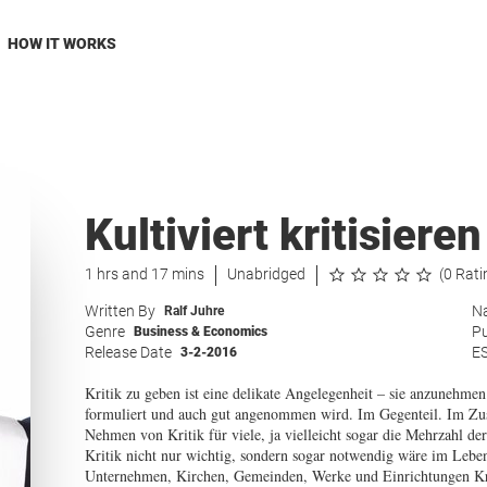
HOW IT WORKS
Kultiviert kritisieren
1 hrs and 17 mins
Unabridged
(0 Rati
Written By
Na
Ralf Juhre
Genre
Pu
Business & Economics
Release Date
E
3-2-2016
Kritik zu geben ist eine delikate Angelegenheit – sie anzunehmen 
formuliert und auch gut angenommen wird. Im Gegenteil. Im Zus
Nehmen von Kritik für viele, ja vielleicht sogar die Mehrzahl d
Kritik nicht nur wichtig, sondern sogar notwendig wäre im Leb
Unternehmen, Kirchen, Gemeinden, Werke und Einrichtungen Kri