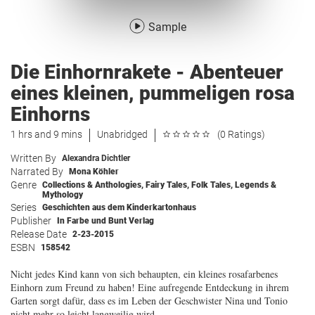
Sample
Die Einhornrakete - Abenteuer
eines kleinen, pummeligen rosa
Einhorns
1 hrs and 9 mins
Unabridged
(0 Ratings)
Written By
Alexandra Dichtler
Narrated By
Mona Köhler
Genre
Collections & Anthologies
,
Fairy Tales, Folk Tales, Legends &
Mythology
Series
Geschichten aus dem Kinderkartonhaus
Publisher
In Farbe und Bunt Verlag
Release Date
2-23-2015
ESBN
158542
Nicht jedes Kind kann von sich behaupten, ein kleines rosafarbenes
Einhorn zum Freund zu haben! Eine aufregende Entdeckung in ihrem
Garten sorgt dafür, dass es im Leben der Geschwister Nina und Tonio
nicht mehr so leicht langweilig wird.