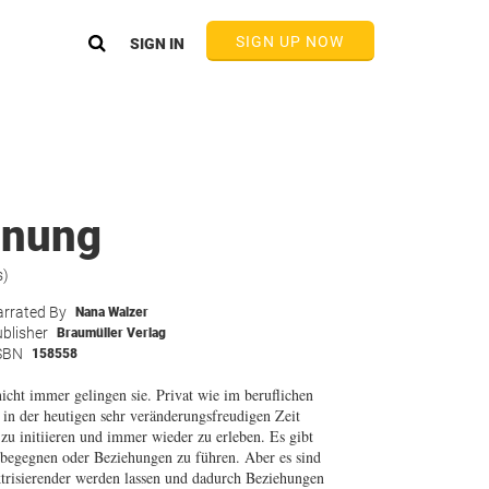
SIGN UP NOW
SIGN IN
gnung
s)
rrated By
Nana Walzer
blisher
Braumüller Verlag
SBN
158558
ht immer gelingen sie. Privat wie im beruflichen
in der heutigen sehr veränderungsfreudigen Zeit
 zu initiieren und immer wieder zu erleben. Es gibt
 begegnen oder Beziehungen zu führen. Aber es sind
trisierender werden lassen und dadurch Beziehungen