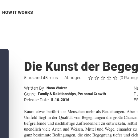
HOW IT WORKS
Die Kunst der Bege
5 hrs and 45 mins
Abridged
(0 Rating
Written By
Na
Nana Walzer
Genre
Pu
Family & Relationships
,
Personal Growth
Release Date
E
5-10-2016
Kaum etwas berührt uns Menschen mehr als Beziehungen. Aber nic
Umfeld liegt in der Qualität von Begegnungen die große Chance, 
tiefgreifende und nachhaltige Zufriedenheit zu entwickeln, selbst
unendlich viele Arten und Weisen, Mittel und Wege, einander zu
ganz bestimmte Bedingungen, die eine Begegnung tiefer und elek