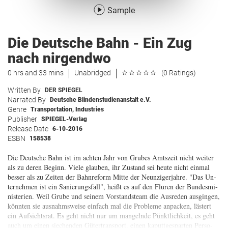
Sample
Die Deutsche Bahn - Ein Zug
nach nirgendwo
0 hrs and 33 mins
Unabridged
(0 Ratings)
Written By
DER SPIEGEL
Narrated By
Deutsche Blindenstudienanstalt e.V.
Genre
Transportation
,
Industries
Publisher
SPIEGEL-Verlag
Release Date
6-10-2016
ESBN
158538
Die Deut­sche Bahn ist im ach­ten Jahr von Gru­bes Amts­zeit nicht wei­ter
als zu de­ren Be­ginn. Vie­le glau­ben, ihr Zu­stand sei heu­te nicht ein­mal
bes­ser als zu Zei­ten der Bahn­re­form Mit­te der Neun­zi­ger­jah­re. "Das Un­
ter­neh­men ist ein Sa­nie­rungs­fall", heißt es auf den Flu­ren der Bun­des­mi­
nis­te­ri­en. Weil Gru­be und sei­nem Vor­stands­team die Aus­re­den aus­gin­gen,
könn­ten sie aus­nahms­wei­se ein­fach mal die Pro­ble­me an­pa­cken, läs­tert
ein Auf­sichts­rat. Es geht nicht nur um man­geln­de Pünkt­lich­keit, es geht
auch um ei­nen sie­chen­den Gü­ter­trans­port, ei­nen ka­putt­ge­spar­ten Per­so­