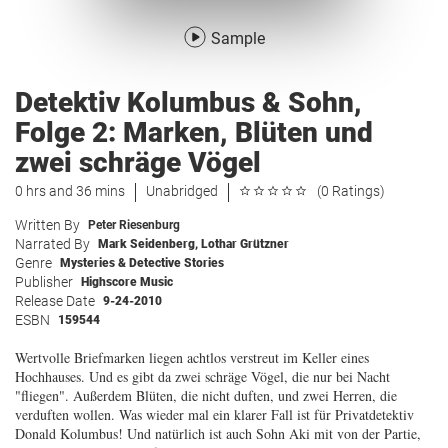
Sample
Detektiv Kolumbus & Sohn,
Folge 2: Marken, Blüten und
zwei schräge Vögel
0 hrs and 36 mins
Unabridged
(0 Ratings)
Written By
Peter Riesenburg
Narrated By
Mark Seidenberg
,
Lothar Grützner
Genre
Mysteries & Detective Stories
Publisher
Highscore Music
Release Date
9-24-2010
ESBN
159544
Wertvolle Briefmarken liegen achtlos verstreut im Keller eines
Hochhauses. Und es gibt da zwei schräge Vögel, die nur bei Nacht
"fliegen". Außerdem Blüten, die nicht duften, und zwei Herren, die
verduften wollen. Was wieder mal ein klarer Fall ist für Privatdetektiv
Donald Kolumbus! Und natürlich ist auch Sohn Aki mit von der Partie,