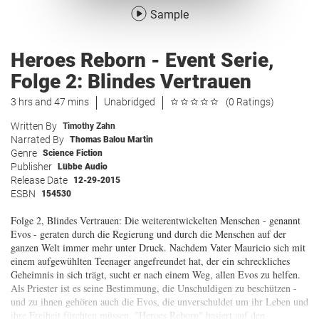
Sample
Heroes Reborn - Event Serie,
Folge 2: Blindes Vertrauen
3 hrs and 47 mins
Unabridged
(0 Ratings)
Written By
Timothy Zahn
Narrated By
Thomas Balou Martin
Genre
Science Fiction
Publisher
Lübbe Audio
Release Date
12-29-2015
ESBN
154530
Folge 2, Blindes Vertrauen: Die weiterentwickelten Menschen - genannt
Evos - geraten durch die Regierung und durch die Menschen auf der
ganzen Welt immer mehr unter Druck. Nachdem Vater Mauricio sich mit
einem aufgewühlten Teenager angefreundet hat, der ein schreckliches
Geheimnis in sich trägt, sucht er nach einem Weg, allen Evos zu helfen.
Als Priester ist es seine Bestimmung, die Unschuldigen zu beschützen -
und zu ihnen gehören auch die Evos, die unverschuldet um ihr Leben und
ihre Freiheit fürchten müssen. "Heroes Reborn" basiert auf den