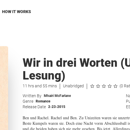
HOW IT WORKS
Wir in drei Worten 
Lesung)
11 hrs and 55 mins
Unabridged
(0 Ra
Written By
Na
Mhairi McFarlane
Genre
Pu
Romance
Release Date
E
2-23-2015
Ben und Rachel. Rachel und Ben. Zu Unizeiten waren sie unzertre
Beste Kumpels waren sie. Doch eine Nacht vorm Abschlussball is
und die beiden haben sich nie mehr gesehen. Bis jetzt. Allerdings