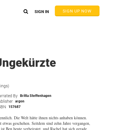
SIGN UP NOW
SIGN IN
(Ungekürzte
tings)
rrated By
Britta Steffenhagen
blisher
argon
SBN
157687
nnlich. Die Welt hätte ihnen nichts anhaben können.
t etwas geschehen. Seitdem sind zehn Jahre vergangen,
 ist Ben heute verheiratet, und Rachel hat sich gerade