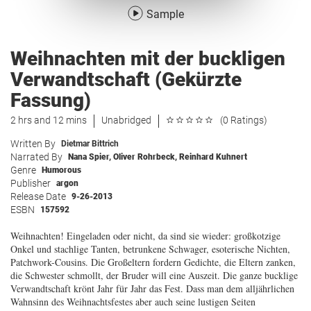
Sample
Weihnachten mit der buckligen
Verwandtschaft (Gekürzte
Fassung)
2 hrs and 12 mins
Unabridged
(0 Ratings)
Written By
Dietmar Bittrich
Narrated By
Nana Spier
,
Oliver Rohrbeck
,
Reinhard Kuhnert
Genre
Humorous
Publisher
argon
Release Date
9-26-2013
ESBN
157592
Weihnachten! Eingeladen oder nicht, da sind sie wieder: großkotzige
Onkel und stachlige Tanten, betrunkene Schwager, esoterische Nichten,
Patchwork-Cousins. Die Großeltern fordern Gedichte, die Eltern zanken,
die Schwester schmollt, der Bruder will eine Auszeit. Die ganze bucklige
Verwandtschaft krönt Jahr für Jahr das Fest. Dass man dem alljährlichen
Wahnsinn des Weihnachtsfestes aber auch seine lustigen Seiten