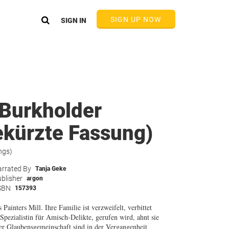
SIGN UP NOW
SIGN IN
 Burkholder
Gekürzte Fassung)
ngs)
rrated By
Tanja Geke
blisher
argon
SBN
157393
ainters Mill. Ihre Familie ist verzweifelt, verbittet
pezialistin für Amisch-Delikte, gerufen wird, ahnt sie
er Glaubensgemeinschaft sind in der Vergangenheit