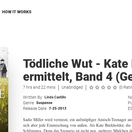
HOW IT WORKS
Tödliche Wut - Kate
ermittelt, Band 4 (
7 hrs and 22 mins
Unabridged
(0 Rati
Written By
Na
Linda Castillo
Genre
Pu
Suspense
Release Date
E
7-25-2013
Sadie Miller wird vermisst, ein aufmüpfiger Amisch-Teenager aus P
sich aber jede Einmischung von außen. Als Kate Burkholder, die S
Schlimmes. Denn das Szenario ist nicht neu, mehrere Mädchen d