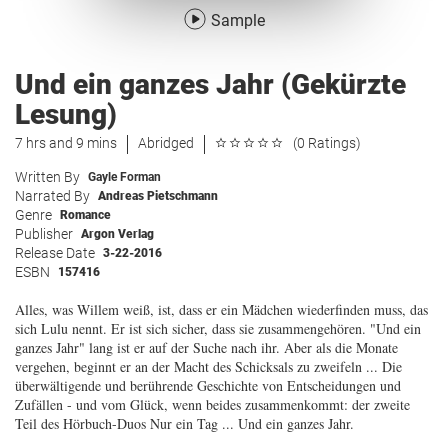
Sample
Und ein ganzes Jahr (Gekürzte
Lesung)
7 hrs and 9 mins
Abridged
(0 Ratings)
Written By
Gayle Forman
Narrated By
Andreas Pietschmann
Genre
Romance
Publisher
Argon Verlag
Release Date
3-22-2016
ESBN
157416
Alles, was Willem weiß, ist, dass er ein Mädchen wiederfinden muss, das
sich Lulu nennt. Er ist sich sicher, dass sie zusammengehören. "Und ein
ganzes Jahr" lang ist er auf der Suche nach ihr. Aber als die Monate
vergehen, beginnt er an der Macht des Schicksals zu zweifeln ... Die
überwältigende und berührende Geschichte von Entscheidungen und
Zufällen - und vom Glück, wenn beides zusammenkommt: der zweite
Teil des Hörbuch-Duos Nur ein Tag ... Und ein ganzes Jahr.