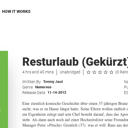
HOW IT WORKS
Resturlaub (Gekürzt
4 hrs and 45 mins
Unabridged
(0 Rati
Written By
Na
Tommy Jaud
Genre
Pu
Humorous
Release Date
E
11-14-2012
Eine ziemlich komische Geschichte über einen 37-jährigen Braue
sucht, was er zu Hause längst hatte. Seine Eltern wollen endlich
ein Eigenheim zulegt und sein Chef besteht darauf, dass das Apos
steht. Als dann auch noch auf einer Hochzeitsfeier seine Freund
Manager Peter >Pitschi< Greulich (37), was er will: Raus aus de