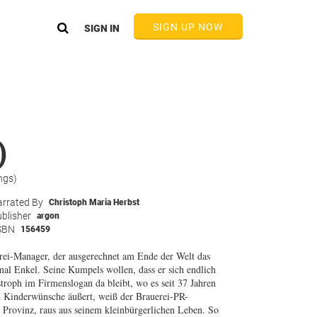
SIGN UP NOW
SIGN IN
)
ngs)
rrated By
Christoph Maria Herbst
blisher
argon
SBN
156459
rei-Manager, der ausgerechnet am Ende der Welt das
 mal Enkel. Seine Kumpels wollen, dass er sich endlich
troph im Firmenslogan da bleibt, wo es seit 37 Jahren
in Kinderwünsche äußert, weiß der Brauerei-PR-
r Provinz, raus aus seinem kleinbürgerlichen Leben. So