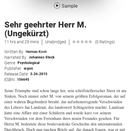
Sample
Sehr geehrter Herr M.
(Ungekürzt)
11 hrs and 29 mins
Unabridged
(0 Ratings)
Written By
Herman Koch
Narrated By
Johannes Steck
Genre
Psychological
Publisher
argon
Release Date
3-26-2015
ESBN
156645
Seine Triumphe sind schon lange her, sein schriftstellerischer Stern ist am
Sinken. Noch immer zehrt M. von seinem größten Erfolgsroman, der auf
einer wahren Begebenheit beruht: das aufsehenerregende Verschwinden
des Lehrers Jan Landzaat, das landesweit Schlagzeilen machte. Landzaat
hatte eine Affäre mit einer Schülerin und wurde kurz vor seinem
Verschwinden vor dem Ferienhaus ihres neuen Freundes gesehen. Für
Herrn M. bedeutete diese boulevardeske Geschichte den internationalen
Durchbruch. Doch nun tauchen Briefe auf, die danach fragen, was er mit