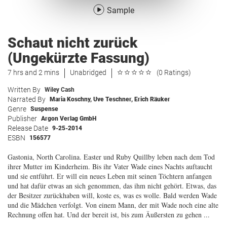
Sample
Schaut nicht zurück
(Ungekürzte Fassung)
7 hrs and 2 mins
Unabridged
(0 Ratings)
Written By
Wiley Cash
Narrated By
Maria Koschny
,
Uve Teschner
,
Erich Räuker
Genre
Suspense
Publisher
Argon Verlag GmbH
Release Date
9-25-2014
ESBN
156577
Gastonia, North Carolina. Easter und Ruby Quillby leben nach dem Tod
ihrer Mutter im Kinderheim. Bis ihr Vater Wade eines Nachts auftaucht
und sie entführt. Er will ein neues Leben mit seinen Töchtern anfangen
und hat dafür etwas an sich genommen, das ihm nicht gehört. Etwas, das
der Besitzer zurückhaben will, koste es, was es wolle. Bald werden Wade
und die Mädchen verfolgt. Von einem Mann, der mit Wade noch eine alte
Rechnung offen hat. Und der bereit ist, bis zum Äußersten zu gehen ...