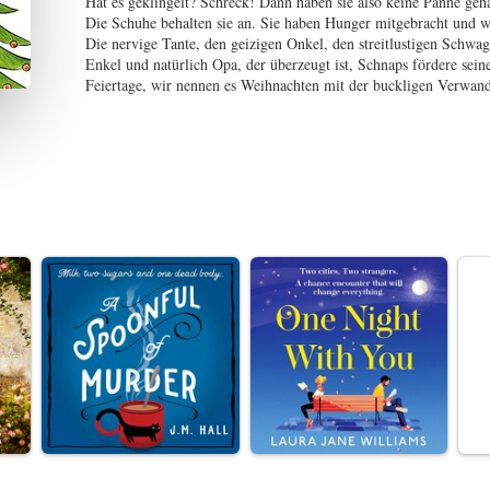
Hat es geklingelt? Schreck! Dann haben sie also keine Panne geha
Die Schuhe behalten sie an. Sie haben Hunger mitgebracht und wo
Die nervige Tante, den geizigen Onkel, den streitlustigen Schwa
Enkel und natürlich Opa, der überzeugt ist, Schnaps fördere sein
Feiertage, wir nennen es Weihnachten mit der buckligen Verwand