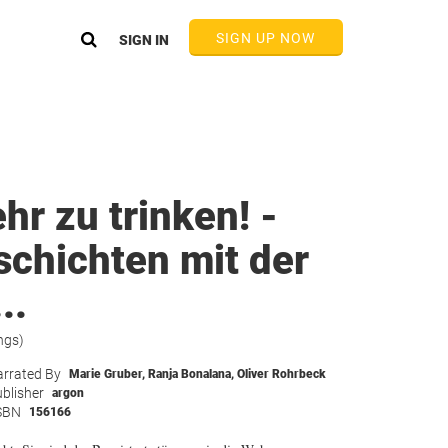
SIGN UP NOW
SIGN IN
hr zu trinken! -
chichten mit der
..
ngs)
rrated By
Marie Gruber
,
Ranja Bonalana
,
Oliver Rohrbeck
blisher
argon
SBN
156166