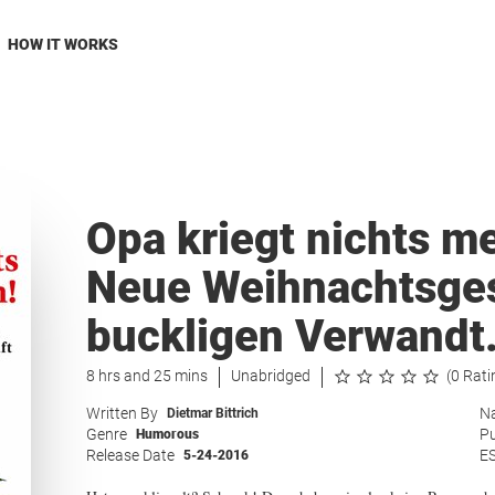
HOW IT WORKS
Opa kriegt nichts me
Neue Weihnachtsges
buckligen Verwandt.
8 hrs and 25 mins
Unabridged
(0 Rati
Written By
Na
Dietmar Bittrich
Genre
Pu
Humorous
Release Date
E
5-24-2016