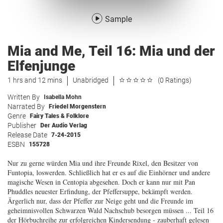
Sample
Mia and Me, Teil 16: Mia und der
Elfenjunge
1 hrs and 12 mins
Unabridged
(0 Ratings)
Written By
Isabella Mohn
Narrated By
Friedel Morgenstern
Genre
Fairy Tales & Folklore
Publisher
Der Audio Verlag
Release Date
7-24-2015
ESBN
155728
Nur zu gerne würden Mia und ihre Freunde Rixel, den Besitzer von
Funtopia, loswerden. Schließlich hat er es auf die Einhörner und andere
magische Wesen in Centopia abgesehen. Doch er kann nur mit Pan
Phuddles neuester Erfindung, der Pfeffersuppe, bekämpft werden.
Ärgerlich nur, dass der Pfeffer zur Neige geht und die Freunde im
geheimnisvollen Schwarzen Wald Nachschub besorgen müssen ... Teil 16
der Hörbuchreihe zur erfolgreichen Kindersendung - zauberhaft gelesen