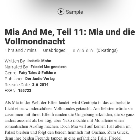
Sample
Mia And Me, Teil 11: Mia und die
Vollmondnacht
1 hrs and 7 mins
Unabridged
(0 Ratings)
Written By
Isabella Mohn
Narrated By
Friedel Morgenstern
Genre
Fairy Tales & Folklore
Publisher
Der Audio Verlag
Release Date
3-6-2014
ESBN
155723
Als Mia in der Welt der Elfen landet, wird Centopia in das zauberhafte
Licht eines wunderschönen Vollmondes getaucht. Am liebsten würde sie
zusammen mit ihren Elfenfreunden die Umgebung erkunden, die so ganz
anders aussieht als bei Tag, aber Yuko möchte mit Mo alleine einen
romantischen Ausflug machen. Doch Mia will auf keinen Fall allein im
Palast bleiben und folgt den beiden heimlich mit Onchao. Zum Glück,
denn ihre beiden Freunde tappen in eine gefährliche Falle. Friedel