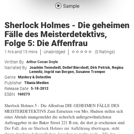
Sample
Sherlock Holmes - Die geheimen
Fälle des Meisterdetektivs,
Folge 5: Die Affenfrau
1 hrs and 15 mins
Unabridged
(0 Ratings)
Written By
Arthur Conan Doyle
Narrated By
Joachim Tennstedt
,
Detlef Bierstedt
,
Dirk Petrick
,
Regina
Lemnitz
,
Ingrid van Bergen
,
Susanne Tremper
Genre
Mystery & Detective
Publisher
Titania Medien
Release Date
5-18-2012
ESBN
160273
Sherlock Holmes 5 - Die Affenfrau DIE GEHEIMEN FÄLLE DES
MEISTERDETEKTIVS Zum Entsetzen von Mrs. Hudson stellen sich
eines Abends unangemeldet die sicherlich außergewöhnlichsten
Auftraggeber in der Baker Street 221 B ein, die dort je erschienen sind.
Der Fall, den sie Sherlock Holmes zur Aufklärung übertragen, steht
ihrem durchaus befremdlichen Aussehen in nichts nach... Mit den