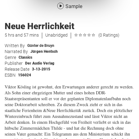
Sample
Neue Herrlichkeit
5 hrs and 57 mins
Unabridged
(0 Ratings)
Written By
Günter de Bruyn
Narrated By
Jürgen Hentsch
Genre
Classics
Publisher
Der Audio Verlag
Release Date
3-13-2015
ESBN
156024
Viktor Kösling ist gewohnt, den Erwartungen anderer gerecht zu werden.
Als Sohn einer ehrgeizigen Mutter und eines hohen DDR-
Staatsrepräsentanten soll er vor der geplanten Diplomatenlaufbahn noch
seine Doktorarbeit schreiben. Zu diesem Zweck zieht er sich in das
staatliche Ferienheim &Neue Herrlichkeit& zurück. Doch ein plötzlicher
Wintereinbruch führt zum Ausnahmezustand und lässt Viktor nicht an
Arbeit denken. In einem Hochgefühl von Freiheit verliebt er sich in das
hübsche Zimmermädchen Thilde - und hat die Rechnung doch ohne
seinen Vater gemacht: Ein Telegramm aus dem Ministerium schickt ihn