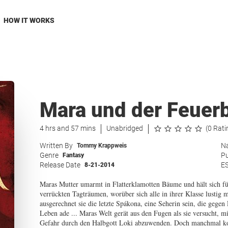
HOW IT WORKS
Mara und der Feuerb
4 hrs and 57 mins
Unabridged
(0 Rati
Written By
Na
Tommy Krappweis
Genre
Pu
Fantasy
Release Date
E
8-21-2014
Maras Mutter umarmt in Flatterklamotten Bäume und hält sich für
verrückten Tagträumen, worüber sich alle in ihrer Klasse lustig 
ausgerechnet sie die letzte Spákona, eine Seherin sein, die gege
Leben ade ... Maras Welt gerät aus den Fugen als sie versucht, m
Gefahr durch den Halbgott Loki abzuwenden. Doch manchmal kom