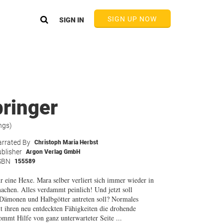
SIGN UP NOW
SIGN IN
ringer
ngs)
rrated By
Christoph Maria Herbst
blisher
Argon Verlag GmbH
SBN
155589
 eine Hexe. Mara selber verliert sich immer wieder in
machen. Alles verdammt peinlich! Und jetzt soll
n Dämonen und Halbgötter antreten soll? Normales
it ihren neu entdeckten Fähigkeiten die drohende
mt Hilfe von ganz unterwarteter Seite ...