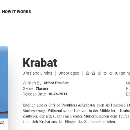
HOW IT WORKS
S
Krabat
3 hrs and 0 mins
Unabridged
(0 Ratin
Written By
Na
Otfried Preußler
Genre
Pu
Classics
Release Date
E
10-24-2014
Endlich gibt es Otfried Preußlers &Krabat& auch als Hörspiel. 
Starbesetzung. Während seiner Lehrzeit in der Mühle lernt Krabat
Zauberer, der jedes Jahr einen seiner Müllerburschen dem Teufel
kann sich Krabat aus den Fängen des Zauberers befreien.