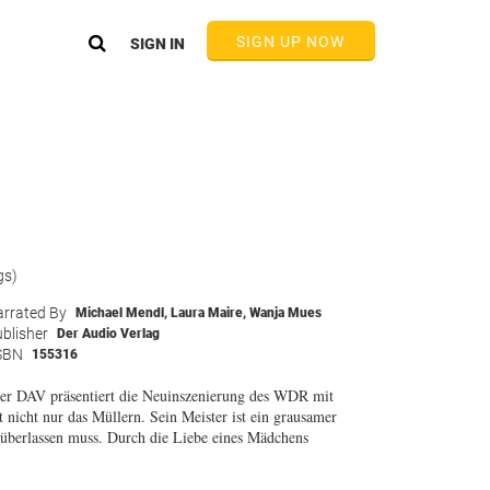
SIGN UP NOW
SIGN IN
gs)
rrated By
Michael Mendl
,
Laura Maire
,
Wanja Mues
blisher
Der Audio Verlag
SBN
155316
Der DAV präsentiert die Neuinszenierung des WDR mit
 nicht nur das Müllern. Sein Meister ist ein grausamer
 überlassen muss. Durch die Liebe eines Mädchens