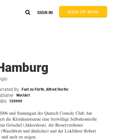
SIGN UP NOW
SIGN IN
 Hamburg
ngs)
rrated By
Fast zu Fürth
,
Alfred Dorfer
blisher
WortArt
SBN
159999
2006 und Stammgast des Quatsch Comedy Club, hat
rt die Kleinkunstszene eine freiwillige Selbstkontrolle
har Gröschel (Akkordeon), der Besserverdiener
ll (Waschbrett und ähnliches) und der Lokführer Robert
 und auch zu zeigen.