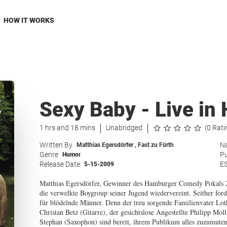
HOW IT WORKS
Sexy Baby - Live in
1 hrs and 18 mins
Unabridged
(0 Rati
Written By
Na
Matthias Egersdörfer
,
Fast zu Fürth
Genre
Pu
Humor
Release Date
E
5-15-2009
Matthias Egersdörfer, Gewinner des Hamburger Comedy Pokals 
die verwelkte Boygroup seiner Jugend wiedervereint. Seither forde
für blödelnde Männer. Denn der treu sorgende Familienvater Lot
Christan Betz (Gitarre), der gesichtslose Angestellte Philipp Mo
Stephan (Saxophon) sind bereit, ihrem Publikum alles zuzumuten