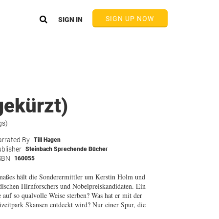
SIGN UP NOW
SIGN IN
gekürzt)
gs)
rrated By
Till Hagen
blisher
Steinbach Sprechende Bücher
SBN
160055
maßes hält die Sonderermittler um Kerstin Holm und
ischen Hirnforschers und Nobelpreiskandidaten. Ein
auf so qualvolle Weise sterben? Was hat er mit der
izeitpark Skansen entdeckt wird? Nur einer Spur, die