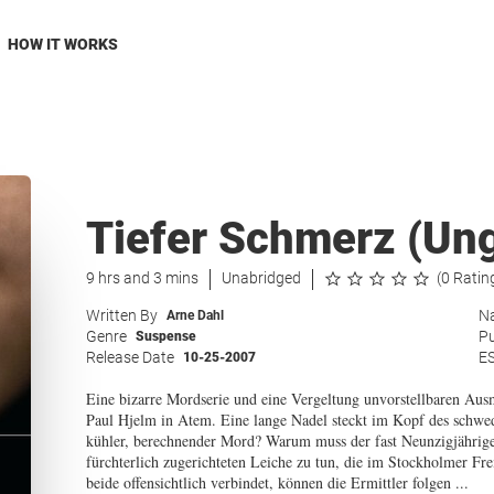
HOW IT WORKS
Tiefer Schmerz (Un
9 hrs and 3 mins
Unabridged
(0 Ratin
Written By
Na
Arne Dahl
Genre
Pu
Suspense
Release Date
E
10-25-2007
Eine bizarre Mordserie und eine Vergeltung unvorstellbaren Aus
Paul Hjelm in Atem. Eine lange Nadel steckt im Kopf des schwed
kühler, berechnender Mord? Warum muss der fast Neunzigjährige 
fürchterlich zugerichteten Leiche zu tun, die im Stockholmer Fre
beide offensichtlich verbindet, können die Ermittler folgen ...