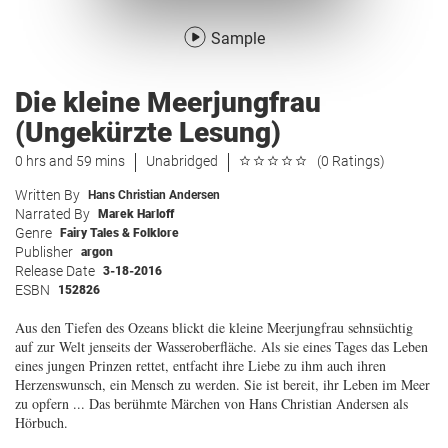
Sample
Die kleine Meerjungfrau
(Ungekürzte Lesung)
0 hrs and 59 mins
Unabridged
(0 Ratings)
Written By
Hans Christian Andersen
Narrated By
Marek Harloff
Genre
Fairy Tales & Folklore
Publisher
argon
Release Date
3-18-2016
ESBN
152826
Aus den Tiefen des Ozeans blickt die kleine Meerjungfrau sehnsüchtig
auf zur Welt jenseits der Wasseroberfläche. Als sie eines Tages das Leben
eines jungen Prinzen rettet, entfacht ihre Liebe zu ihm auch ihren
Herzenswunsch, ein Mensch zu werden. Sie ist bereit, ihr Leben im Meer
zu opfern ... Das berühmte Märchen von Hans Christian Andersen als
Hörbuch.