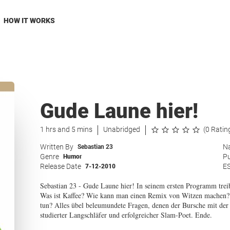
HOW IT WORKS
Gude Laune hier!
1 hrs and 5 mins
Unabridged
(0 Ratin
Written By
Na
Sebastian 23
Genre
Pu
Humor
Release Date
E
7-12-2010
Sebastian 23 - Gude Laune hier! In seinem ersten Programm treib
Was ist Kaffee? Wie kann man einen Remix von Witzen machen? W
tun? Alles übel beleumundete Fragen, denen der Bursche mit der K
studierter Langschläfer und erfolgreicher Slam-Poet. Ende.