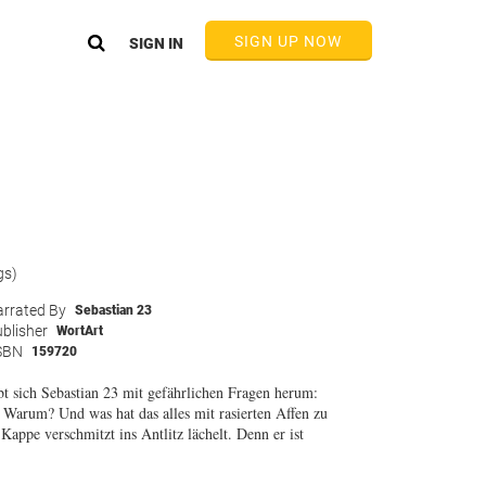
SIGN UP NOW
SIGN IN
gs)
rrated By
Sebastian 23
blisher
WortArt
SBN
159720
t sich Sebastian 23 mit gefährlichen Fragen herum:
arum? Und was hat das alles mit rasierten Affen zu
appe verschmitzt ins Antlitz lächelt. Denn er ist