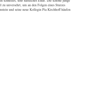
n schnelles, sehr hässliches Ende. Die schöne junge
el zu unversehrt, um an den Folgen eines Sturzes
stein und seine neue Kollegin Pia Kirchhoff häufen