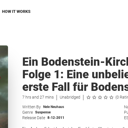
HOW IT WORKS
Ein Bodenstein-Kirc
Folge 1: Eine unbeli
erste Fall für Bodens
7 hrs and 27 mins
Unabridged
(0 Rati
Written By
Na
Nele Neuhaus
Genre
Pu
Suspense
Release Date
E
8-12-2011