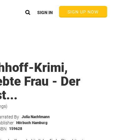
SIGN UP NOW
SIGN IN
hhoff-Krimi,
ebte Frau - Der
t...
ngs)
rrated By
Julia Nachtmann
blisher
Hörbuch Hamburg
SBN
159628