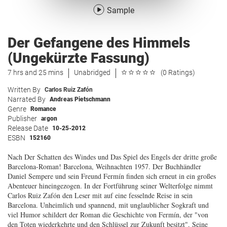
Sample
Der Gefangene des Himmels
(Ungekürzte Fassung)
7 hrs and 25 mins
Unabridged
(0 Ratings)
Written By
Carlos Ruiz Zafón
Narrated By
Andreas Pietschmann
Genre
Romance
Publisher
argon
Release Date
10-25-2012
ESBN
152160
Nach Der Schatten des Windes und Das Spiel des Engels der dritte große
Barcelona-Roman! Barcelona, Weihnachten 1957. Der Buchhändler
Daniel Sempere und sein Freund Fermín finden sich erneut in ein großes
Abenteuer hineingezogen. In der Fortführung seiner Welterfolge nimmt
Carlos Ruiz Zafón den Leser mit auf eine fesselnde Reise in sein
Barcelona. Unheimlich und spannend, mit unglaublicher Sogkraft und
viel Humor schildert der Roman die Geschichte von Fermín, der "von
den Toten wiederkehrte und den Schlüssel zur Zukunft besitzt". Seine