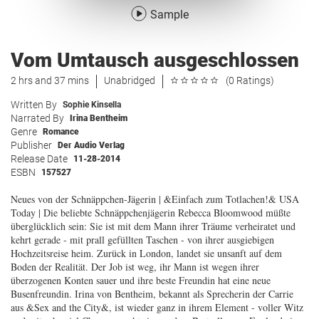
Sample
Vom Umtausch ausgeschlossen
2 hrs and 37 mins
Unabridged
(0 Ratings)
Written By
Sophie Kinsella
Narrated By
Irina Bentheim
Genre
Romance
Publisher
Der Audio Verlag
Release Date
11-28-2014
ESBN
157527
Neues von der Schnäppchen-Jägerin | &Einfach zum Totlachen!& USA
Today | Die beliebte Schnäppchenjägerin Rebecca Bloomwood müßte
überglücklich sein: Sie ist mit dem Mann ihrer Träume verheiratet und
kehrt gerade - mit prall gefüllten Taschen - von ihrer ausgiebigen
Hochzeitsreise heim. Zurück in London, landet sie unsanft auf dem
Boden der Realität. Der Job ist weg, ihr Mann ist wegen ihrer
überzogenen Konten sauer und ihre beste Freundin hat eine neue
Busenfreundin. Irina von Bentheim, bekannt als Sprecherin der Carrie
aus &Sex and the City&, ist wieder ganz in ihrem Element - voller Witz