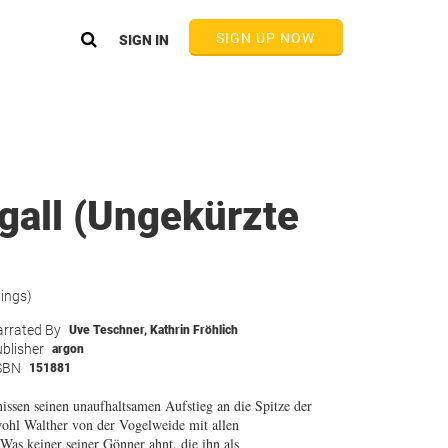
SIGN UP NOW
SIGN IN
igall (Ungekürzte
tings)
rrated By
Uve Teschner
,
Kathrin Fröhlich
blisher
argon
SBN
151881
issen seinen unaufhaltsamen Aufstieg an die Spitze der
wohl Walther von der Vogelweide mit allen
s keiner seiner Gönner ahnt, die ihn als