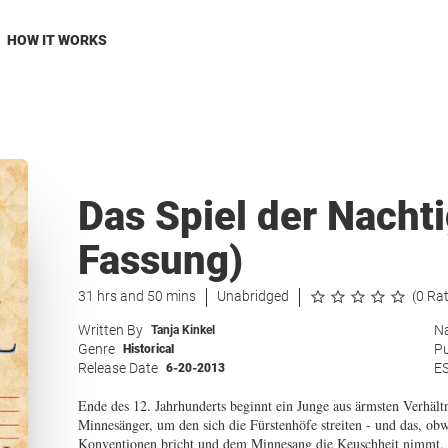
HOW IT WORKS
Das Spiel der Nacht
Fassung)
31 hrs and 50 mins
Unabridged
(0 Ra
Written By
Na
Tanja Kinkel
Genre
Pu
Historical
Release Date
E
6-20-2013
Ende des 12. Jahrhunderts beginnt ein Junge aus ärmsten Verhältn
Minnesänger, um den sich die Fürstenhöfe streiten - und das, ob
Konventionen bricht und dem Minnesang die Keuschheit nimmt. Wa