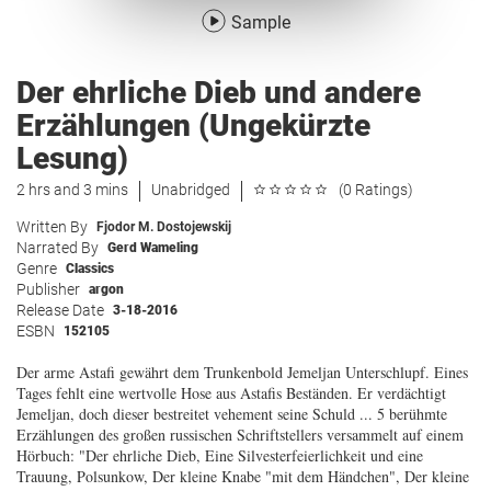
Sample
Der ehrliche Dieb und andere
Erzählungen (Ungekürzte
Lesung)
2 hrs and 3 mins
Unabridged
(0 Ratings)
Written By
Fjodor M. Dostojewskij
Narrated By
Gerd Wameling
Genre
Classics
Publisher
argon
Release Date
3-18-2016
ESBN
152105
Der arme Astafi gewährt dem Trunkenbold Jemeljan Unterschlupf. Eines
Tages fehlt eine wertvolle Hose aus Astafis Beständen. Er verdächtigt
Jemeljan, doch dieser bestreitet vehement seine Schuld ... 5 berühmte
Erzählungen des großen russischen Schriftstellers versammelt auf einem
Hörbuch: "Der ehrliche Dieb, Eine Silvesterfeierlichkeit und eine
Trauung, Polsunkow, Der kleine Knabe "mit dem Händchen", Der kleine