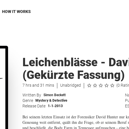
HOW IT WORKS
Leichenblässe - Dav
(Gekürzte Fassung)
7 hrs and 31 mins
Unabridged
(0 Rati
Written By
Na
Simon Beckett
Genre
Pu
Mystery & Detective
Release Date
E
1-1-2013
Bei seinem letzten Einsatz ist der Forensiker David Hunter nur 
Genesung weit entfernt, quält ihn die Frage, ob er seinem Beruf 
und beschließt, die Body Farm in Tennessee aufzusuchen - eine b