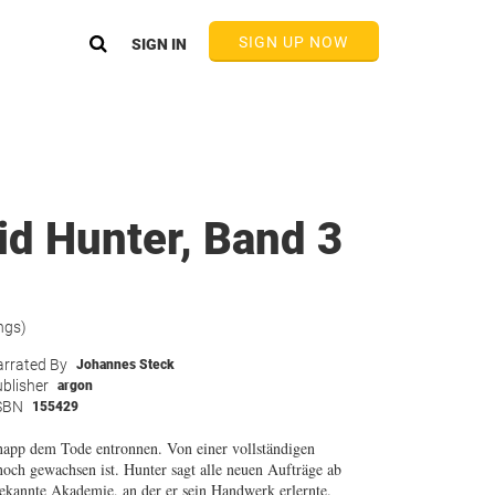
SIGN UP NOW
SIGN IN
id Hunter, Band 3
ngs)
rrated By
Johannes Steck
blisher
argon
SBN
155429
knapp dem Tode entronnen. Von einer vollständigen
noch gewachsen ist. Hunter sagt alle neuen Aufträge ab
ekannte Akademie, an der er sein Handwerk erlernte.