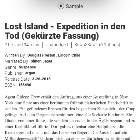
Sample
Lost Island - Expedition in den
Tod (Gekürzte Fassung)
7 hrs and 34 mins
Unabridged
(0 Ratings)
Written By
Douglas Preston
,
Lincoln Child
Narrated By
Simon Jäger
Genre
Suspense
Publisher
argon
Release Date
3-26-2015
ESBN
155490
Agent Gideon Crew erhält den Auftrag, aus einer Ausstellung in New
York eine Seite aus einer berühmten frühmittelalterlichen Handschrift zu
stehlen. Ein gefundenes Fressen für den begnadeten Kunstdieb - der Coup
gelingt. Auf dem Pergament schimmert eine alte Seekarte hindurch. Sie
kündet von einer Reise, die vor Jahrtausenden in der Ägäis begann und zu
einer Karibikinsel führte. Dort gab es offenbar eine Heilpflanze, die
Kranke gesund macht und das Leben verlängert. Die Aussicht auf ein
Milliardengeschäft! Gideon bricht zu einer gefährlichen Expedition auf,