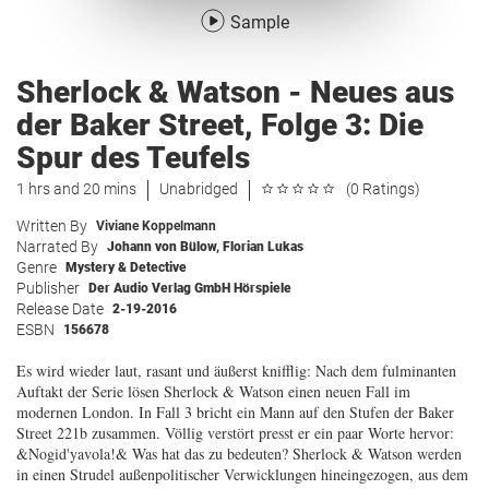
Sample
Sherlock & Watson - Neues aus
der Baker Street, Folge 3: Die
Spur des Teufels
1 hrs and 20 mins
Unabridged
(0 Ratings)
Written By
Viviane Koppelmann
Narrated By
Johann von Bülow
,
Florian Lukas
Genre
Mystery & Detective
Publisher
Der Audio Verlag GmbH Hörspiele
Release Date
2-19-2016
ESBN
156678
Es wird wieder laut, rasant und äußerst knifflig: Nach dem fulminanten
Auftakt der Serie lösen Sherlock & Watson einen neuen Fall im
modernen London. In Fall 3 bricht ein Mann auf den Stufen der Baker
Street 221b zusammen. Völlig verstört presst er ein paar Worte hervor:
&Nogid'yavola!& Was hat das zu bedeuten? Sherlock & Watson werden
in einen Strudel außenpolitischer Verwicklungen hineingezogen, aus dem